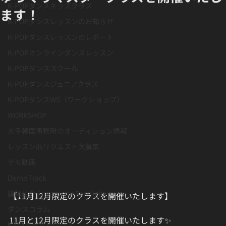
K-POPダンスキッズクラス
ます！
K-POPダンスレッスンのお知らせ
K-POPダンスレッスンのレポート
K-POPオンラインダンスレッスン
K-POPダンススクール
K-POPダンスジュニアクラス
K-POPダンスWS（ワークショップ）
WORKSHOP
大手韓国事務所のオーディション情報
レッスン曲リクエスト大募集
デモ動画
Demo Track
講師紹介 / Instructor Spotlight
【11月12月限定のクラスを開催いたします】
ダンスコラム
11月と12月限定のクラスを開催いたします✨
K-POボーカルクラス