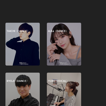
TAICHI《DANCE》
A.Ka《DANCE》
RYOJI《DANCE》
YURI《VOCAL》