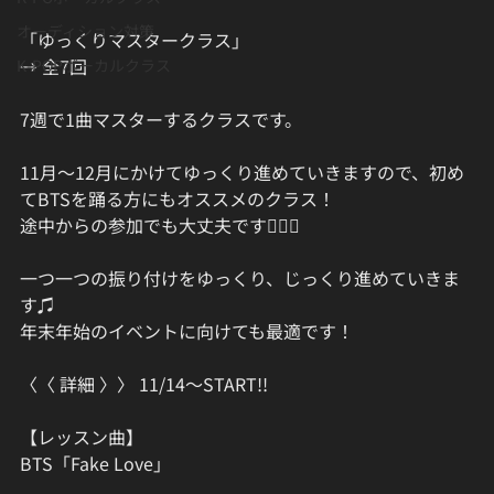
オーディション対策
「ゆっくりマスタークラス」
→ 全7回
K-POPボーカルクラス
7週で1曲マスターするクラスです。
11月〜12月にかけてゆっくり進めていきますので、初め
てBTSを踊る方にもオススメのクラス！
途中からの参加でも大丈夫です🙆‍♂️✨ 
一つ一つの振り付けをゆっくり、じっくり進めていきま
す♫
年末年始のイベントに向けても最適です！
〈〈 詳細 〉〉 11/14〜START!!
【レッスン曲】
BTS「Fake Love」