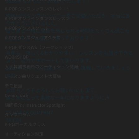
2026年もよろしくお願いいたします！
K-POPダンスレッスンのレポート
昨年はTSダンスカンパニーをご愛顧いただき、本当にあ
K-POPオンラインダンスレッスン
りがとうございました。
K-POPダンススクール
皆さまと一緒に成長を感じられる時間をたくさん過ごせ
たことをとても嬉しく思っております！
K-POPダンスジュニアクラス
K-POPダンスWS（ワークショップ）
今年も、楽しく&わかりやすい！レッスンをお届けできる
WORKSHOP
よう、全力でサポートしてまいります。
大手韓国事務所のオーディション情報
2026年もたくさん踊ってたくさん挑戦していきましょう
ね😊
レッスン曲リクエスト大募集
デモ動画
本年もどうぞよろしくお願いいたします。
Demo Track
皆さまにとって素敵な一年になりますように🎶
講師紹介 / Instructor Spotlight
TS DANCE COMPANY
ダンスコラム
TAICHI
K-POボーカルクラス
オーディション対策