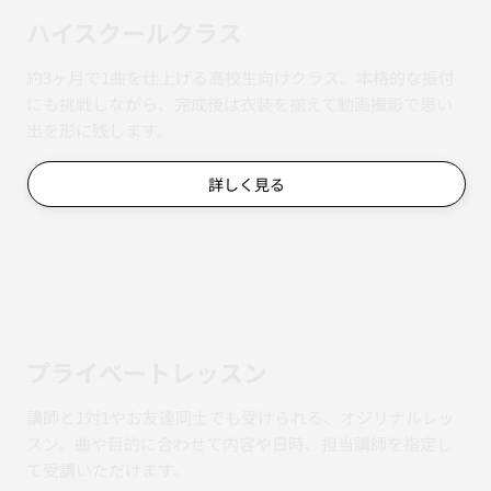
ハイスクールクラス
約3ヶ月で1曲を仕上げる高校生向けクラス。本格的な振付
にも挑戦しながら、完成後は衣装を揃えて動画撮影で思い
出を形に残します。
詳しく見る
​プライベートレッスン
講師と1対1やお友達同士でも受けられる、オジリナルレッ
スン。曲や目的に合わせて内容や日時、担当講師を指定し
て受講いただけます。