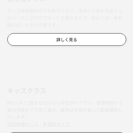
ダンス未経験の方のためのクラス。決まった曲を生徒さん
のペースに合わせてゆっくり進めるので、初めての一歩を
踏み出しやすい内容です。
詳しく見る
キッズクラス
約3ヶ月で1曲を仕上げる小学生向けクラス。基礎練習から
振付完成まで丁寧に進め、最後は衣装を揃えて動画撮影も
行います。
​​高田馬場キッズ
｜
新富町キッズ