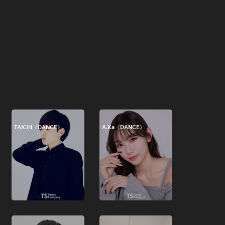
TAICHI《DANCE》
A.Ka《DANCE》