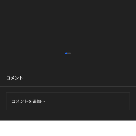
高田馬場・新富町でK-POPダンスを体験
｜アクセス・当日の流れ・持ち物ガイド
コメント
「気になっているK-POPの振付、自分でも踊れ
るようになりたい」。そう思ったとき、家や職
場から通える場所にスタジオがあるかどうか
は、けっこう大きな決め手になりますよね。TS
コメントを追加…
ダンスカンパニーは高田馬場と新富町の2拠点
で、K-POPダンスの体験レッスンを初回¥1,500
で受けられます。この記事では、それぞれのス
タジオへのアクセス、体験当日の流れ、持ち物