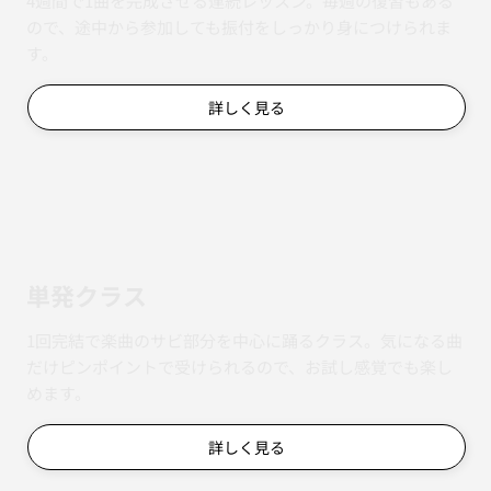
4週間で1曲を完成させる連続レッスン。毎週の復習もある
ので、途中から参加しても振付をしっかり身につけられま
す。
詳しく見る
単発クラス
1回完結で楽曲のサビ部分を中心に踊るクラス。気になる曲
だけピンポイントで受けられるので、お試し感覚でも楽し
めます。
詳しく見る