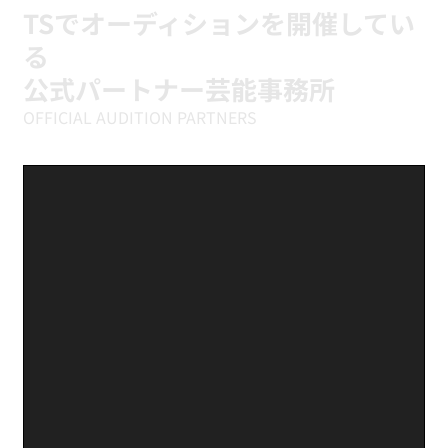
までを、初めての方が迷わないようにまとめま
TSでオーディションを開催してい
した。
る
公式パートナー芸能事務所
OFFICIAL AUDITION PARTNERS