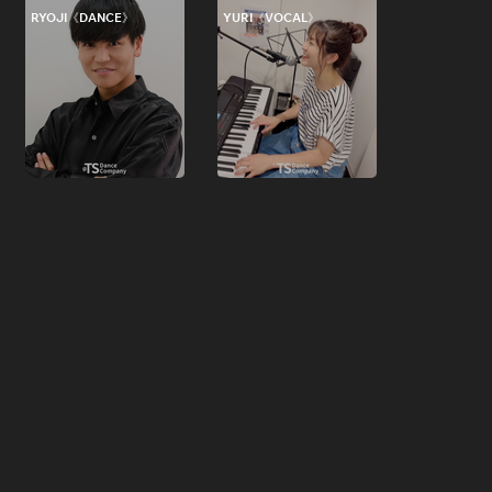
RYOJI《DANCE》
YURI《VOCAL》