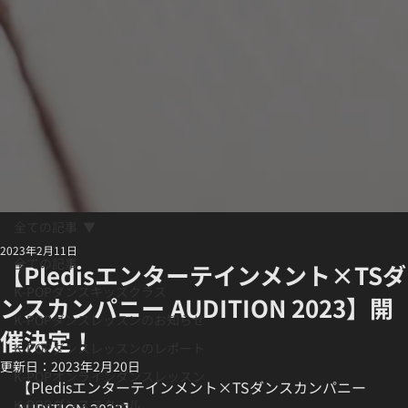
全ての記事
2023年2月11日
全ての記事
【Pledisエンターテインメント×TSダ
K-POPダンスキッズクラス
ンスカンパニー AUDITION 2023】開
K-POPダンスレッスンのお知らせ
催決定！
K-POPダンスレッスンのレポート
更新日：
2023年2月20日
K-POPオンラインダンスレッスン
【Pledisエンターテインメント×TSダンスカンパニー 
K-POPダンススクール