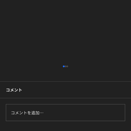
未経験でも大丈夫｜東京でK-POPダンス
を始める初心者ガイド
コメント
「推しのダンス、自分でも踊れたら楽しいだろ
うな」。そう思う一方で、「未経験だから浮い
てしまうかも」「振付が覚えられなかったら恥
ずかしい」と一歩を踏み出せずにいる方は多い
コメントを追加…
です。この記事は、そんなK-POPダンス未経験
の方に向けて書きました。東京・高田馬場と新