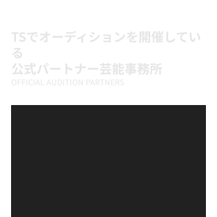
富町のTSダンスカンパニーで、どうやってゼロ
から踊れるようになっていくのか、その仕組み
と始め方をお伝えします。 結論：K-POPダンス
TSでオーディションを開催してい
は未経験か
る
公式パートナー芸能事務所
OFFICIAL AUDITION PARTNERS