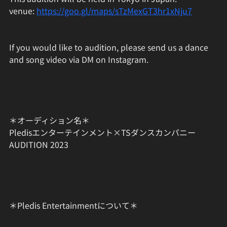
venue: 
https://goo.gl/maps/sTzMexGT3hr1xNju7
If you would like to audition, please send us a dance 
and song video via DM on Instagram.
＊オーディション名＊
Pledisエンターテインメント×TSダンスカンパニー 
AUDITION 2023
＊Pledis Entertainmentについて＊