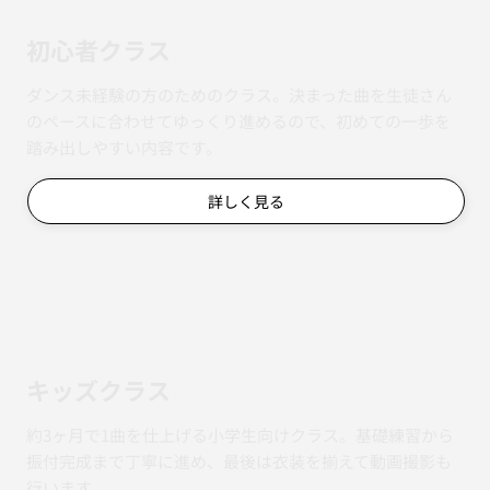
初心者クラス
ダンス未経験の方のためのクラス。決まった曲を生徒さん
のペースに合わせてゆっくり進めるので、初めての一歩を
踏み出しやすい内容です。
詳しく見る
キッズクラス
約3ヶ月で1曲を仕上げる小学生向けクラス。基礎練習から
振付完成まで丁寧に進め、最後は衣装を揃えて動画撮影も
行います。