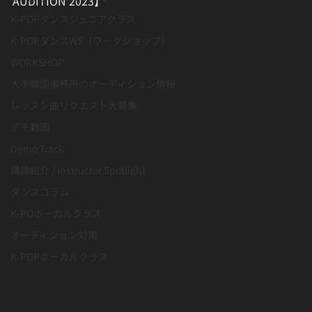
AUDITION 2023】
K-POPダンスジュニアクラス
K-POPダンスWS（ワークショップ）
WORKSHOP
大手韓国事務所のオーディション情報
レッスン曲リクエスト大募集
デモ動画
Demo Track
講師紹介 / Instructor Spotlight
ダンスコラム
K-POボーカルクラス
オーディション対策
K-POPボーカルクラス