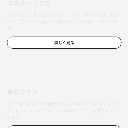
マスタークラス
4週間で1曲を完成させる連続レッスン。毎週の復習もある
ので、途中から参加しても振付をしっかり身につけられま
す。
詳しく見る
単発クラス
1回完結で楽曲のサビ部分を中心に踊るクラス。気になる曲
だけピンポイントで受けられるので、お試し感覚でも楽し
めます。