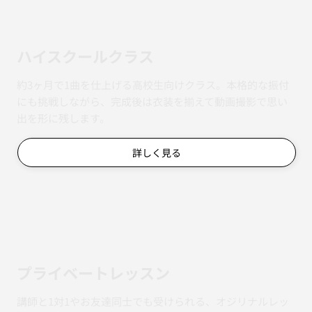
ハイスクールクラス
約3ヶ月で1曲を仕上げる高校生向けクラス。本格的な振付
にも挑戦しながら、完成後は衣装を揃えて動画撮影で思い
出を形に残します。
詳しく見る
​プライベートレッスン
講師と1対1やお友達同士でも受けられる、オジリナルレッ