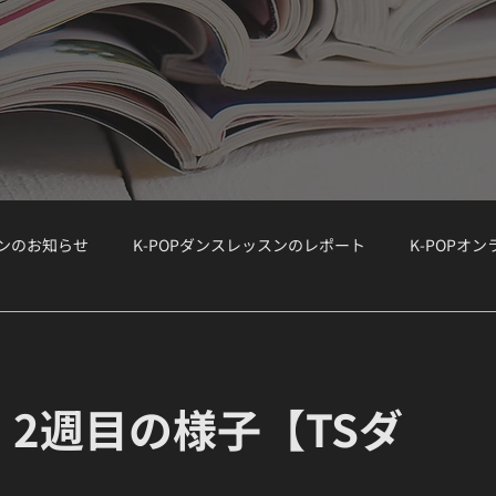
スンのお知らせ
K-POPダンスレッスンのレポート
K-POPオ
ョップ）
WORKSHOP
大手韓国事務所のオーディション情報
】
R」 2週目の様子【TSダ
ボーカルクラス
オーディション対策
K-POPボーカルクラス