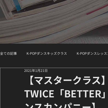
全ての記事
K-POPダンスキッズクラス
K-POPダンスレッ
2021年1月21日
K-POPダンスジュニアクラス
K-POPダンスWS（ワークシ
【マスタークラス
TWICE「BETTE
講師紹介 / Instructor Spotlight
ダンスコラム
K-PO
ンスカンパニー】