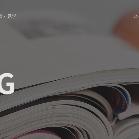
験・見学
ス
G