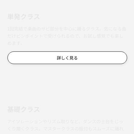
マスタークラス
4週間で1曲を完成させる連続レッスン。毎週の復習もある
ので、途中から参加しても振付をしっかり身につけられま
す。
詳しく見る
単発クラス
1回完結で楽曲のサビ部分を中心に踊るクラス。気になる曲
だけピンポイントで受けられるので、お試し感覚でも楽し