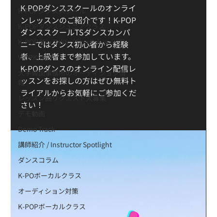
K-POPダンススクールのオンライ
K-POPダンススクール
ンレッスンのご紹介です！K-POP
K-POPダンスジュニアクラス
ダンススクールTSダンスカンパ
K-POPダンスWS（ワークショップ）
ニーではダンス初心者から経験
者、上級者まで参加しています。
WORKSHOP
K-POPダンスのオンライン配信レ
大手韓国事務所のオーディション情
ッスンをお探しの方はぜひ無料ト
報
ライアルからお気軽にご参加くだ
レッスン曲リクエスト大募集
さい！
デモ動画
Demo Track
講師紹介 / Instructor Spotlight
ダンスコラム
K-POボーカルクラス
オーディション対策
K-POPボーカルクラス