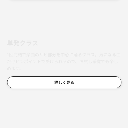
4週間で1曲を完成させる連続レッスン。毎週の復習もある
ので、途中から参加しても振付をしっかり身につけられま
す。
詳しく見る
単発クラス
1回完結で楽曲のサビ部分を中心に踊るクラス。気になる曲
だけピンポイントで受けられるので、お試し感覚でも楽し
めます。