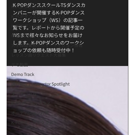
K-POPダンススクールTSダンスカ
K-POPダンススクール
ンパニーが開催するK-POPダンス
K-POPダンスジュニアクラス
ワークショップ（WS）の記事一
K-POPダンスWS（ワークショップ）
覧です。レポートから開催予定の
WSまで様々なお知らせをお届け
WORKSHOP
します。K-POPダンスのワークシ
大手韓国事務所のオーディション情報
ョップの依頼も随時受付中！
レッスン曲リクエスト大募集
デモ動画
Demo Track
講師紹介 / Instructor Spotlight
ダンスコラム
K-POボーカルクラス
オーディション対策
K-POPボーカルクラス