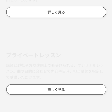
ハイスクールクラス
約3ヶ月で1曲を仕上げる高校生向けクラス。本格的な振付
にも挑戦しながら、完成後は衣装を揃えて動画撮影で思い
出を形に残します。
詳しく見る
​プライベートレッスン
講師と1対1やお友達同士でも受けられる、オジリナルレッ
スン。曲や目的に合わせて内容や日時、担当講師を指定し