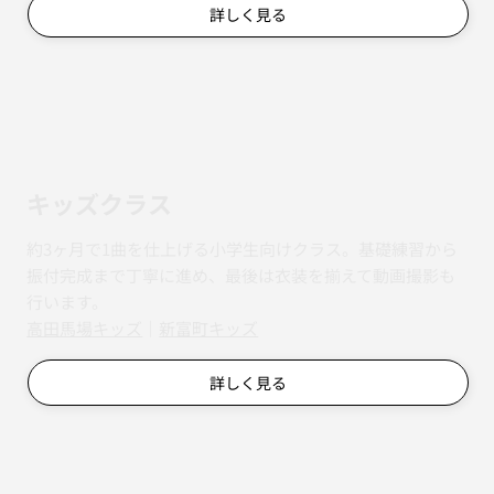
初心者クラス
ダンス未経験の方のためのクラス。決まった曲を生徒さん
のペースに合わせてゆっくり進めるので、初めての一歩を
踏み出しやすい内容です。
詳しく見る
キッズクラス
約3ヶ月で1曲を仕上げる小学生向けクラス。基礎練習から
振付完成まで丁寧に進め、最後は衣装を揃えて動画撮影も
行います。