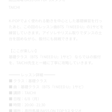
TAICHI
K-POPでよく使われる動きを中心とした基礎練習を行っ
たあと、この回のレッスン曲BTS『I NEED U』の1サビを
練習していきます。アイソレやリズム取りでダンスの土
台を固めながら、振付にも挑戦できます。
【ここが楽しい】
基礎クラス（BTS『I NEED U』1サビ） ならではの振付
を、TAICHI先生と一緒に丁寧に攻略していきます。
━━━ レッスン詳細 ━━━
■ クラス：基礎クラス
■ 曲：基礎クラス（BTS『I NEED U』1サビ）
■ 講師：TAICHI
■ 日程：6/8（月）
■ 時間：20:00 - 21:30
■ 場所：高田馬場 BASS ON TOP 9スタジオ